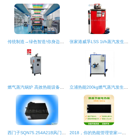
传统制造→绿色智造!你身边的产品包装可能就来自金山这里…
张家港威孚LSS 1t/h蒸汽发生器 高效热能设备的行业新标杆
燃气蒸汽锅炉 高效热能设备的核心选择——中启热能设备助您降本增效
立浦热能200kg燃气蒸汽发生器 为反应釜加温加湿的高效热能解决方案
西门子SQN75.254A21B风门执行器 精准燃烧控制的热能设备核心之选
2018，你的热能管理管家——中科智恒微晶节能电热板