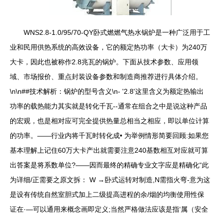
WNS2.8-1.0/95/70-QY卧式燃燃气热水锅炉是一种广泛用于工
业和民用供热系统的高效设备，它的额定热功率（大卡）为240万
大卡，因此也被称作2.8兆瓦的锅炉。下面从技术参数、应用领
域、市场报价、重点封装设备参数和制造商推荐进行具体介绍。
\n\n##技术解析：锅炉的型号含义\n- '2.8'这里含义为额定热输出
功率的载热能力其实就是转化千瓦--通常在组合之中是说这种产品
的宏观，也是相对应可完全提供热量总相当之相应，即以单位计算
的功率。——行业内将千瓦时转化成• 为举例情形简要回顾:如果您
基本理解上记住60万大卡产出就需要注意240基数相互对应就可算
出答案是将系数单位?——因而最终的精确专业文字应是精确化“此
为详细/正需要之原文拆： W →卧式运转对制造,N需指火弯-意为这
是设有传统自然室胆式加上二级提高进程的余/烟的均衡使用性保
证在·—可以通用来概念画即定义;当然严格做法应该是指‘属（安全