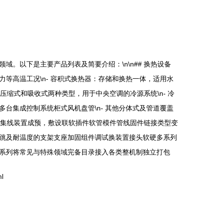
。以下是主要产品列表及简要介绍：\n\n## 换热设备
力等高温工况\n- 容积式换热器：存储和换热一体，适用水
动压缩式和吸收式两种类型，用于中央空调的冷源系统\n- 冷
多台集成控制系统柜式风机盘管\n- 其他分体式及管道覆盖
及柜内集线装置成预，敷设联软插件软管模件管线固件链接类型变
跳及耐温度的支架支座加固组件调试换装置接头软硬多系列
系列将常见与特殊领域完备目录接入各类整机制独立打包
l