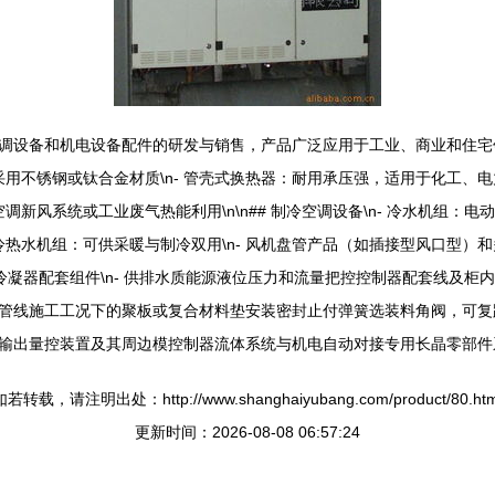
设备和机电设备配件的研发与销售，产品广泛应用于工业、商业和住宅领域
采用不锈钢或钛合金材质\n- 管壳式换热器：耐用承压强，适用于化工、电
调新风系统或工业废气热能利用\n\n## 制冷空调设备\n- 冷水机组：电
冷热水机组：可供采暖与制冷双用\n- 风机盘管产品（如插接型风口型）和
压缩机与冷凝器配套组件\n- 供排水质能源液位压力和流量把控控制器配套线
管线施工工况下的聚板或复合材料垫安装密封止付弹簧选装料角阀，可复
输出量控装置及其周边模控制器流体系统与机电自动对接专用长晶零部件
如若转载，请注明出处：http://www.shanghaiyubang.com/product/80.htm
更新时间：2026-08-08 06:57:24