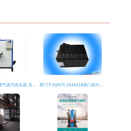
立浦热能200kg燃气蒸汽发生器 为反应釜加温加湿的高效热能解决方案
西门子SQN75.254A21B风门执行器 精准燃烧控制的热能设备核心之选