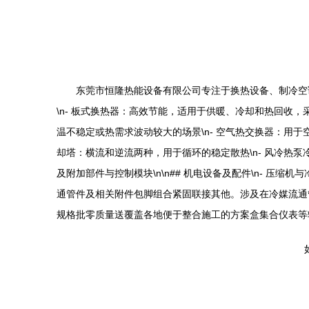
东莞市恒隆热能设备有限公司专注于换热设备、制冷空调
\n- 板式换热器：高效节能，适用于供暖、冷却和热回收，
温不稳定或热需求波动较大的场景\n- 空气热交换器：用于空
却塔：横流和逆流两种，用于循环的稳定散热\n- 风冷热泵
及附加部件与控制模块\n\n## 机电设备及配件\n- 
通管件及相关附件包脚组合紧固联接其他。涉及在冷媒流通
规格批零质量送覆盖各地便于整合施工的方案盒集合仪表等