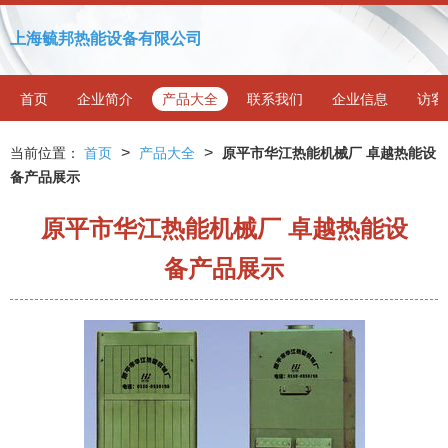
上海毓邦热能设备有限公司
首页
企业简介
产品大全
联系我们
企业信息
访客
>
>
当前位置：
首页
产品大全
原平市华江热能机械厂 卓越热能设
备产品展示
原平市华江热能机械厂 卓越热能设
备产品展示